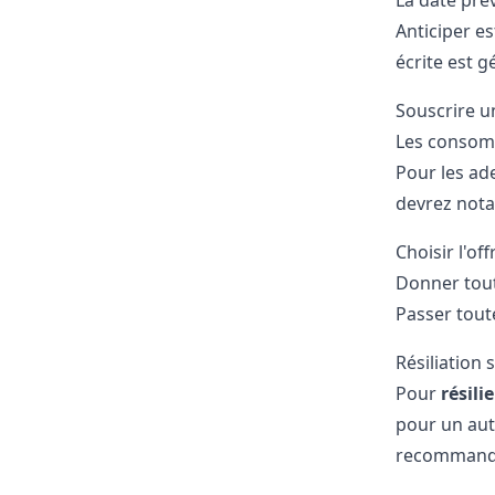
La date prév
Anticiper es
écrite est g
Souscrire un
Les consom
Pour les ad
devrez not
Choisir l'of
Donner tout
Passer tout
Résiliation 
Pour
résili
pour un aut
recommand