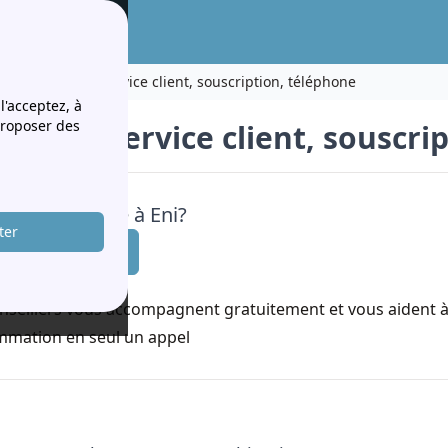
Eni numéro : service client, souscription, téléphone
l'acceptez, à
proposer des
méro : service client, souscri
n de souscrire à Eni?
ter
Je compare !
à partir de 8h00
nseillers vous accompagnent gratuitement et vous aident à 
mation en seul un appel