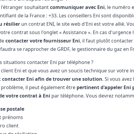
 l'étranger souhaitant
communiquer avec Eni
, le numéro 
entifiant de la France : +33. Les conseillers Eni sont disponi
ou
résilier
un contrat ENI, le site web d'Eni est votre allié. V
otre contrat sous l'onglet « Assistance ». En cas d'urgence li
 de
contacter votre fournisseur Eni
, il faut plutôt contacte
il faudra se rapprocher de GRDF, le gestionnaire du gaz en F
s situations contacter Eni par téléphone ?
 client Eni et que vous avez un soucis technique sur votre in
t
contacter Eni afin de trouver une solution
. Si vous ave
 problème, il peut également être
pertinent d'appeler Eni
 de votre contrat à Eni
par téléphone. Vous devrez notamme
se postale
t prénoms
o client