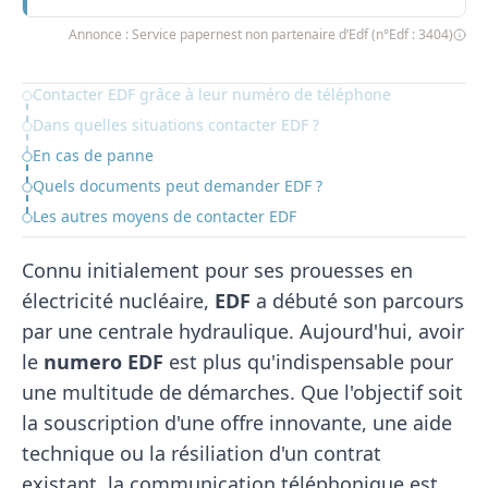
Annonce : Service papernest non partenaire d’Edf (n°Edf : 3404)
Contacter EDF grâce à leur numéro de téléphone
Table of Contents
Dans quelles situations contacter EDF ?
En cas de panne
Quels documents peut demander EDF ?
Les autres moyens de contacter EDF
Connu initialement pour ses prouesses en
électricité nucléaire,
EDF
a débuté son parcours
par une centrale hydraulique. Aujourd'hui, avoir
le
numero EDF
est plus qu'indispensable pour
une multitude de démarches. Que l'objectif soit
la souscription d'une offre innovante, une aide
technique ou la résiliation d'un contrat
existant, la communication téléphonique est