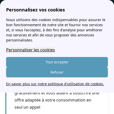
Personnalisez vos cookies
Nous utilisons des cookies indispensables pour assurer le
services-client.fr
EDF service client : téléphone, horaires et adresse
EDF numéro de téléphone
bon fonctionnement de notre site et fournir nos services
et, si vous l'acceptez, à des fins d'analyse pour améliorer
EDF numéro de téléphone
nos services et afin de vous proposer des annonces
personnalisées.
Personnaliser les cookies
Besoin de changer de fournisseur
d'énergie ?
Tout accepter
Je compare !
Refuser
Rappel à partir de 8h00
En savoir plus sur notre politique d'utilisation de cookies.
Nos conseillers vous accompagnent
gratuitement et vous aident à souscrire une
offre adaptée à votre consommation en
seul un appel