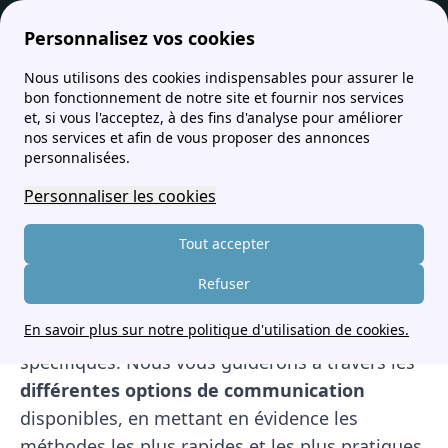
Personnalisez vos cookies
Nous utilisons des cookies indispensables pour assurer le
services-client.fr
Contacter le service client Orange selon son besoin
bon fonctionnement de notre site et fournir nos services
et, si vous l'acceptez, à des fins d'analyse pour améliorer
Contacter le service client
nos services et afin de vous proposer des annonces
personnalisées.
Orange selon son besoin
Personnaliser les cookies
Orange, l'un des principaux fournisseurs de
Tout accepter
télécommunication, propose un service client
de qualité. Cet article présente les meilleurs
Refuser
moyens pour contacter le
service client
En savoir plus sur notre politique d'utilisation de cookies.
d'Orange
, en fonction de ses besoins
spécifiques. Nous vous guiderons à travers les
différentes options de communication
disponibles, en mettant en évidence les
méthodes les plus rapides et les plus pratiques