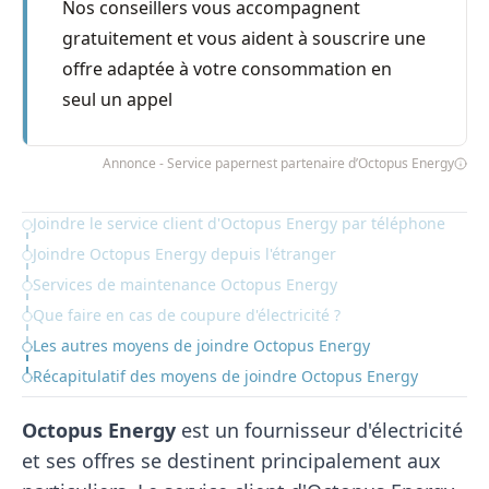
Nos conseillers vous accompagnent
gratuitement et vous aident à souscrire une
offre adaptée à votre consommation en
seul un appel
Annonce - Service papernest partenaire d’Octopus Energy
Joindre le service client d'Octopus Energy par téléphone
Table of Contents
Joindre Octopus Energy depuis l'étranger
Services de maintenance Octopus Energy
Que faire en cas de coupure d'électricité ?
Les autres moyens de joindre Octopus Energy
Récapitulatif des moyens de joindre Octopus Energy
Octopus Energy
est un fournisseur d'électricité
et ses offres se destinent principalement aux