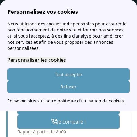
Personnalisez vos cookies
Nous utilisons des cookies indispensables pour assurer le
services-client.fr
Comment joindre le service client d'Octopus Energy ?
bon fonctionnement de notre site et fournir nos services
et, si vous l'acceptez, à des fins d'analyse pour améliorer
Comment joindre le
nos services et afin de vous proposer des annonces
personnalisées.
service client d'Octopus
Personnaliser les cookies
Energy ?
Tout accepter
Envie de faire des économies
Refuser
d'énergie ?
En savoir plus sur notre politique d'utilisation de cookies.
Appel gratuit
Je compare !
Rappel à partir de 8h00